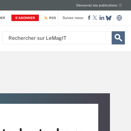
Découvrez nos publications
Suivez-nous:
IER
S'ABONNER
RSS
Rechercher
sur
LeMagIT