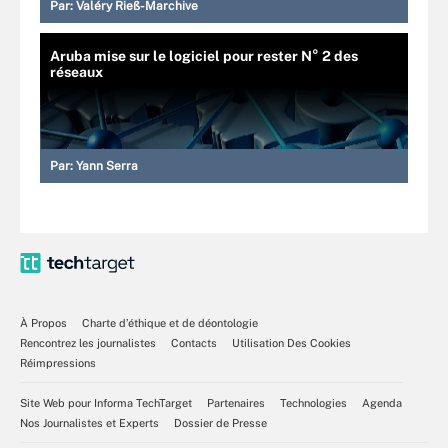
Par:
Valéry Rieß-Marchive
Aruba mise sur le logiciel pour rester N° 2 des
réseaux
Par:
Yann Serra
À Propos
Charte d’éthique et de déontologie
Rencontrez les journalistes
Contacts
Utilisation Des Cookies
Réimpressions
Site Web pour Informa TechTarget
Partenaires
Technologies
Agenda
Nos Journalistes et Experts
Dossier de Presse