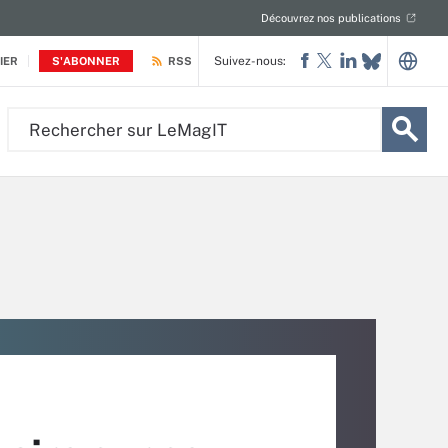
Découvrez nos publications
Suivez-nous:
IER
S'ABONNER
RSS
Rechercher
sur
LeMagIT