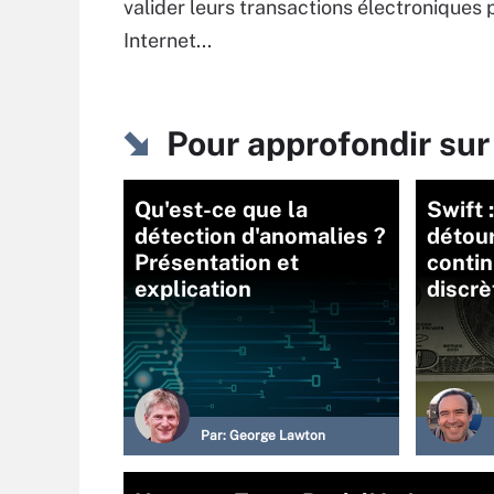
valider leurs transactions électroniques 
Internet...
Pour approfondir s
Qu'est-ce que la
Swift 
détection d'anomalies ?
détou
Présentation et
contin
explication
discr
Par:
George Lawton