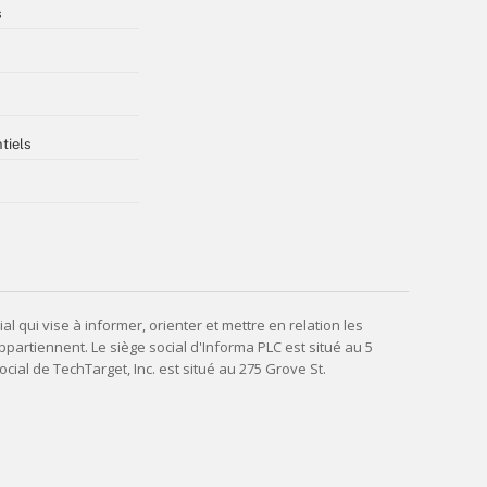
s
tiels