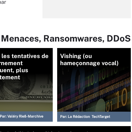
par
ur Menaces, Ransomwares, DDoS
: les tentatives de
Vishing (ou
rnement
hameçonnage vocal)
uent, plus
ètement
Par:
Valéry Rieß-Marchive
Par:
La Rédaction TechTarget