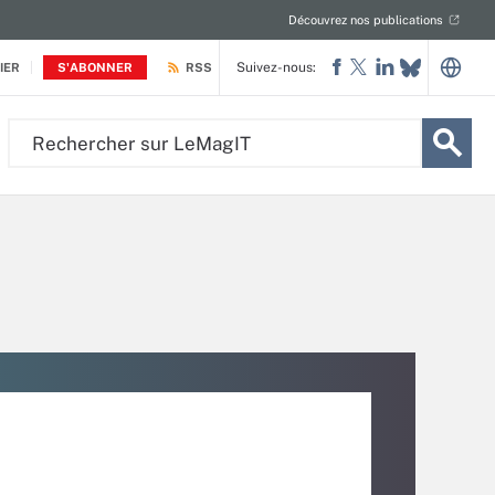
Découvrez nos publications
Suivez-nous:
IER
S'ABONNER
RSS
Rechercher
sur
LeMagIT