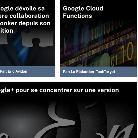
oogle dévoile sa
Google Cloud
re collaboration
Functions
Looker depuis son
ition
Par:
Eric Avidon
Par:
La Rédaction TechTarget
gle+ pour se concentrer sur une version