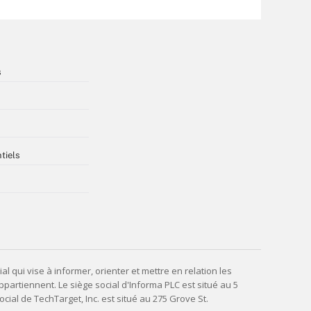
s
tiels