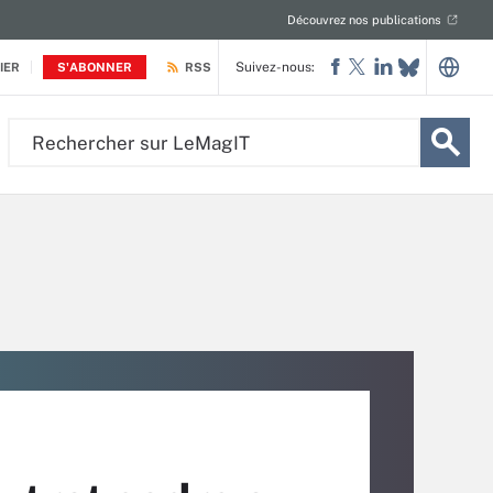
Découvrez nos publications
Suivez-nous:
IER
S'ABONNER
RSS
Rechercher
sur
LeMagIT