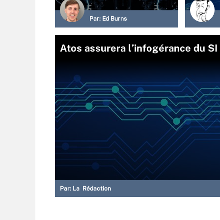
Par:
Ed Burns
Atos assurera l’infogérance du S
Par:
La Rédaction