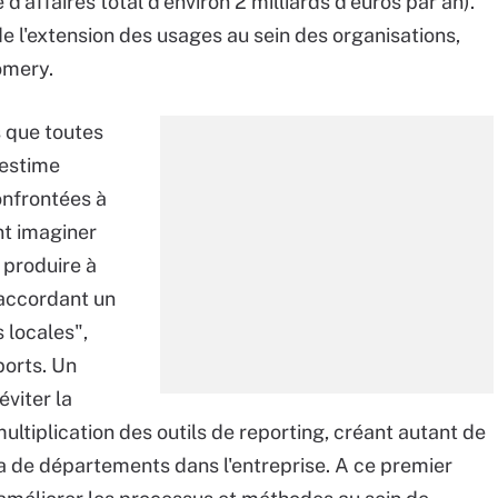
d'affaires total d'environ 2 milliards d'euros par an).
e l'extension des usages au sein des organisations,
omery.
s que toutes
 estime
onfrontées à
nt imaginer
 produire à
 accordant un
 locales",
ports. Un
éviter la
multiplication des outils de reporting, créant autant de
l y a de départements dans l'entreprise. A ce premier