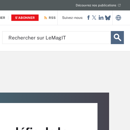
Découvrez nos publications
Suivez-nous:
IER
S'ABONNER
RSS
Rechercher
sur
LeMagIT