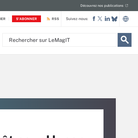
Découvrez nos publications
Suivez-nous:
IER
S'ABONNER
RSS
Rechercher
sur
LeMagIT