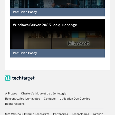
Par:
Brien Posey
Windows Server 2025 : ce qui change
Par:
Brien Posey
À Propos
Charte d’éthique et de déontologie
Rencontrez les journalistes
Contacts
Utilisation Des Cookies
Réimpressions
Site Web pour Informa TechTarget
Partenaires
Technologies
Agenda