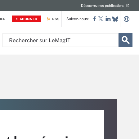
Découvrez nos publications
Suivez-nous:
IER
S'ABONNER
RSS
Rechercher
sur
LeMagIT