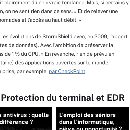
it clairement d’une « vraie tendance. Mais, si certains y
n, on ne sent rien dans ce sens. » Et de relever une
l nomades et l’accès au haut débit. »
les évolutions de StormShield avec, en 2009, l’apport
tes de données). Avec l’ambition de préserver la
ins de 1 % du CPU. » En revanche, rien de prévu en
taine) des applications ouvertes sur le monde
n prise, par exemple,
par CheckPoint
.
 Protection du terminal et EDR
 antivirus : quelle
L’emploi des séniors
 différence ?
dans l’informatique,
piège ou opportunité ?