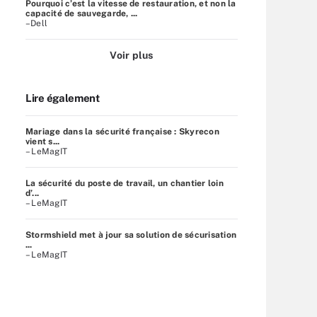
Pourquoi c’est la vitesse de restauration, et non la
capacité de sauvegarde, ...
–Dell
Voir plus
Lire également
Mariage dans la sécurité française : Skyrecon
vient s...
– LeMagIT
La sécurité du poste de travail, un chantier loin
d’...
– LeMagIT
Stormshield met à jour sa solution de sécurisation
...
– LeMagIT