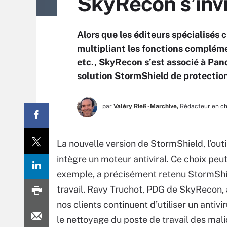
SkyRecon s’invi
Alors que les éditeurs spécialisés c
multipliant les fonctions compléme
etc., SkyRecon s’est associé à Pan
solution StormShield de protection
par
Valéry Rieß-Marchive,
Rédacteur en c
La nouvelle version de StormShield, l’out
intègre un moteur antiviral. Ce choix pe
exemple, a précisément retenu StormShie
travail. Ravy Truchot, PDG de SkyRecon, as
nos clients continuent d’utiliser un antivi
le nettoyage du poste de travail des malic