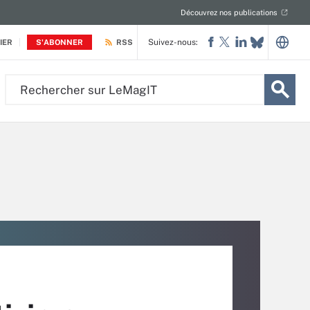
Découvrez nos publications
Suivez-nous:
IER
S'ABONNER
RSS
Rechercher
sur
LeMagIT