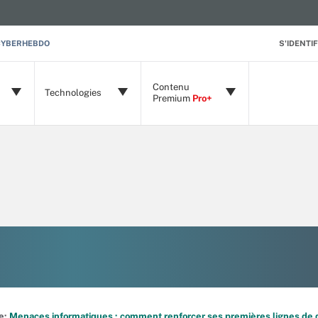
CYBERHEBDO
S'IDENTIF
Contenu
Technologies
Premium
Pro+
de:
Menaces informatiques : comment renforcer ses premières lignes de