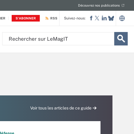
Découvrez nos publications
Suivez-nous:
IER
S'ABONNER
RSS
Rechercher
sur
LeMagIT
Voir tous les articles de ce guide
 défense