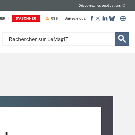
Découvrez nos publications
Suivez-nous:
IER
S'ABONNER
RSS
Rechercher
sur
LeMagIT