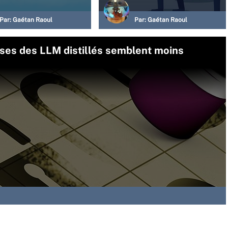
Par:
Gaétan Raoul
Par:
Gaétan Raoul
ses des LLM distillés semblent moins