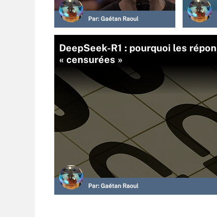
Par:
Gaétan Raoul
DeepSeek-R1 : pourquoi les répon
« censurées »
Par:
Gaétan Raoul