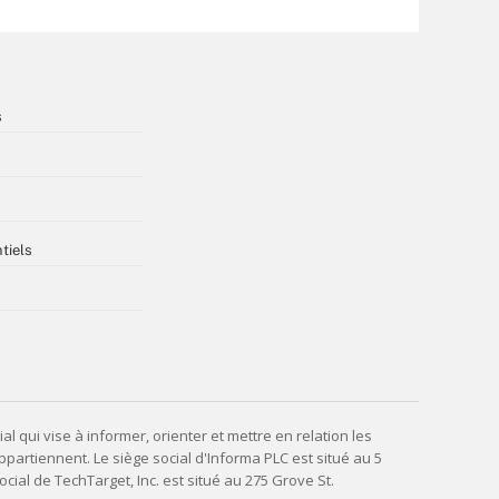
s
tiels