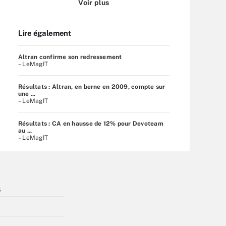
Voir plus
Lire également
Altran confirme son redressement
– LeMagIT
Résultats : Altran, en berne en 2009, compte sur
une ...
– LeMagIT
Résultats : CA en hausse de 12% pour Devoteam
au ...
– LeMagIT
s