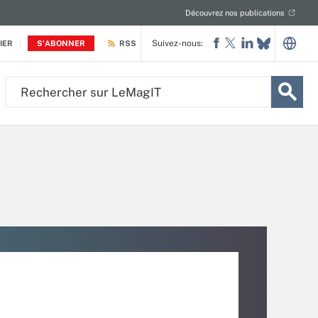
Découvrez nos publications
Suivez-nous:
IER
S'ABONNER
RSS
Rechercher
sur
LeMagIT