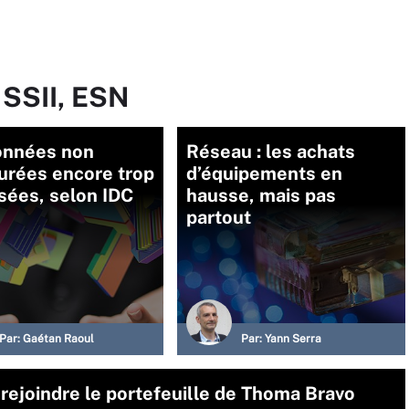
 SSII, ESN
onnées non
Réseau : les achats
urées encore trop
d’équipements en
sées, selon IDC
hausse, mais pas
partout
Par:
Gaétan Raoul
Par:
Yann Serra
rejoindre le portefeuille de Thoma Bravo