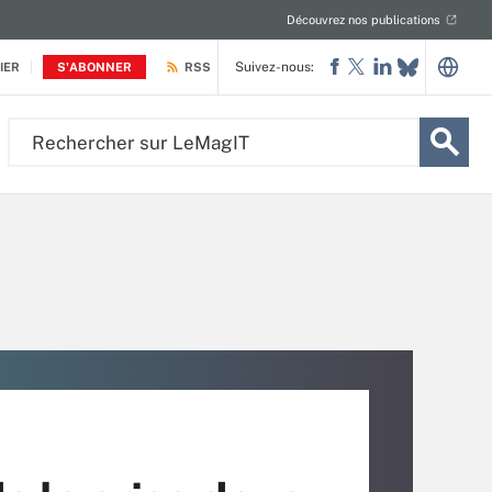
Découvrez nos publications
Suivez-nous:
IER
S'ABONNER
RSS
Rechercher
sur
LeMagIT