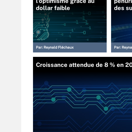
l'optimisme grâce au
pénuri
dollar faible
des s
Par:
Reynald Fléchaux
Par:
Reyna
Croissance attendue de 8 % en 201