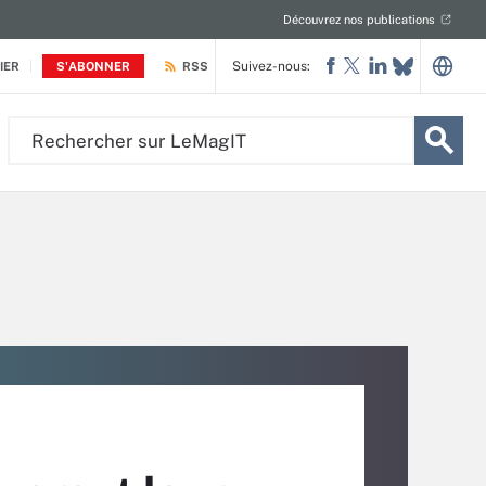
Découvrez nos publications
Suivez-nous:
IER
S'ABONNER
RSS
Rechercher
sur
LeMagIT