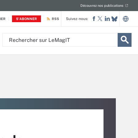
Découvrez nos publications
Suivez-nous:
IER
S'ABONNER
RSS
Rechercher
sur
LeMagIT