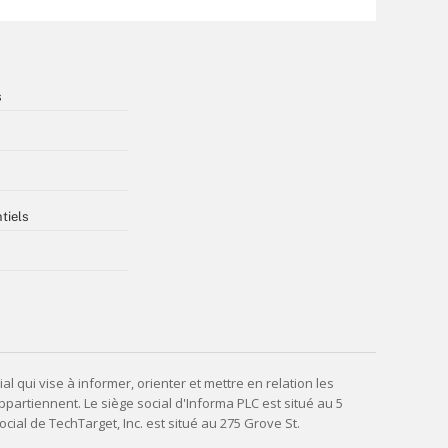
s
tiels