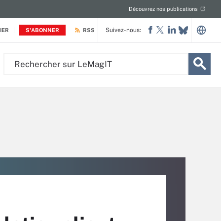
Découvrez nos publications
Suivez-nous:
IER
S'ABONNER
RSS
Rechercher
sur
LeMagIT