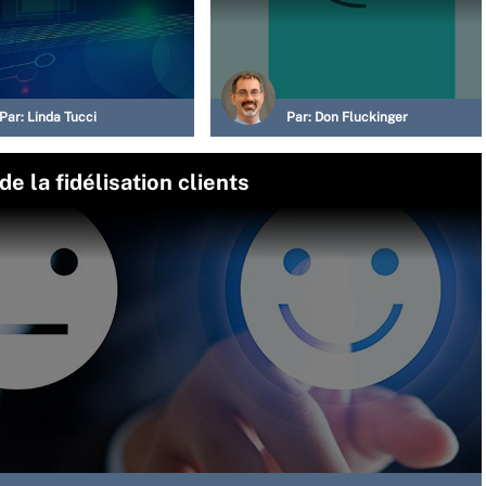
Par:
Linda Tucci
Par:
Don Fluckinger
de la fidélisation clients