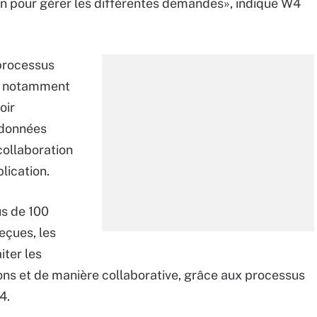
ion pour gérer les différentes demandes», indique W4
 processus
et notamment
oir
 données
collaboration
lication.
us de 100
eçues, les
iter les
ons et de manière collaborative, grâce aux processus
4.