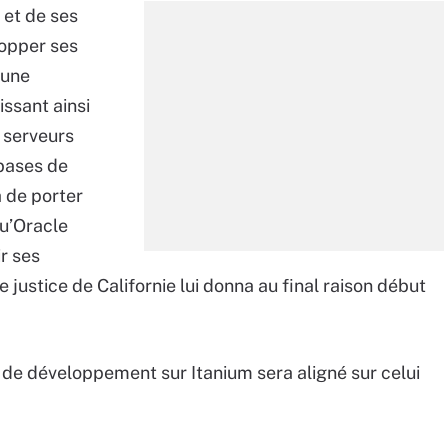
 et de ses
topper ses
 une
issant ainsi
s serveurs
 bases de
 de porter
qu’Oracle
r ses
ustice de Californie lui donna au final raison début
de développement sur Itanium sera aligné sur celui