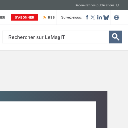
Découvrez nos publications
Suivez-nous:
IER
S'ABONNER
RSS
Rechercher
sur
LeMagIT