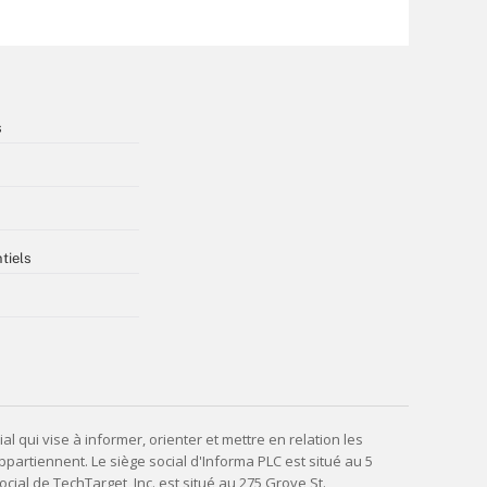
s
tiels