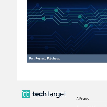
Par:
Reynald Fléchaux
À Propos