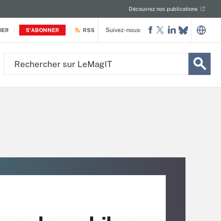
Découvrez nos publications
Suivez-nous:
IER
S'ABONNER
RSS
Rechercher
sur
LeMagIT