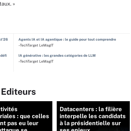
taux. »
xt'26
Agents IA et IA agentique : le guide pour tout comprendre
–TechTarget LeMagIT
 défi
IA générative : les grandes catégories de LLM
–TechTarget LeMagIT
 Editeurs
tivités
Datacenters : la filière
oriales : que celles
interpelle les candidats
ont pas eu leur
à la présidentielle sur
attaque se
ses enjeux