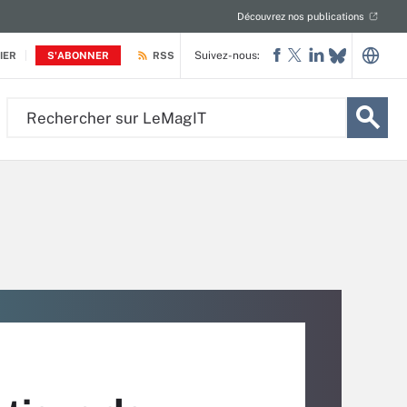
Découvrez nos publications
Suivez-nous:
IER
S'ABONNER
RSS
Rechercher
sur
LeMagIT