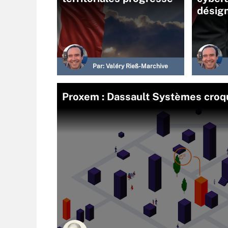
désig
Par:
Valéry Rieß-Marchive
Proxem : Dassault Systèmes croq