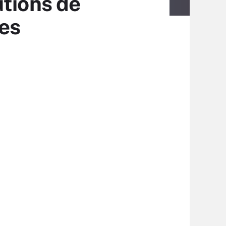
utions de
es