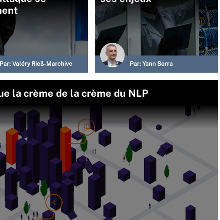
nent
Par:
Valéry Rieß-Marchive
Par:
Yann Serra
ue la crème de la crème du NLP