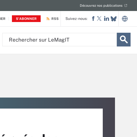
Découvrez nos publications
Suivez-nous:
IER
S'ABONNER
RSS
Rechercher
sur
LeMagIT