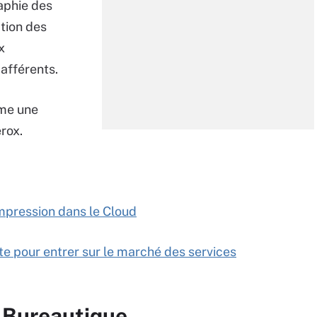
raphie des
ation des
x
 afférents.
mme une
rox.
impression dans le Cloud
te pour entrer sur le marché des services
r Bureautique