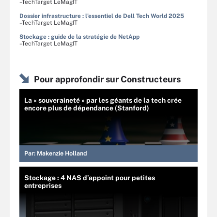
–TechTarget LeMagIT
Dossier infrastructure : l'essentiel de Dell Tech World 2025
–TechTarget LeMagIT
Stockage : guide de la stratégie de NetApp
–TechTarget LeMagIT
Pour approfondir sur Constructeurs
La « souveraineté » par les géants de la tech crée
encore plus de dépendance (Stanford)
Par:
Makenzie Holland
Stockage : 4 NAS d’appoint pour petites
entreprises