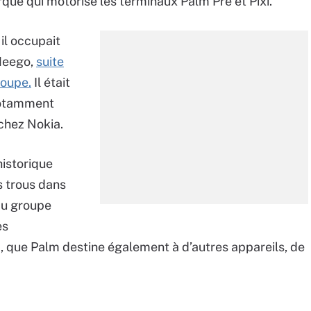
que qui motorise les terminaux Palm Pre et Pixi.
il occupait
Meego,
suite
roupe.
Il était
 notamment
 chez Nokia.
historique
s trous dans
 du groupe
es
que Palm destine également à d’autres appareils, de