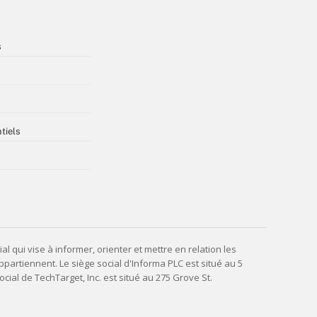
s
tiels