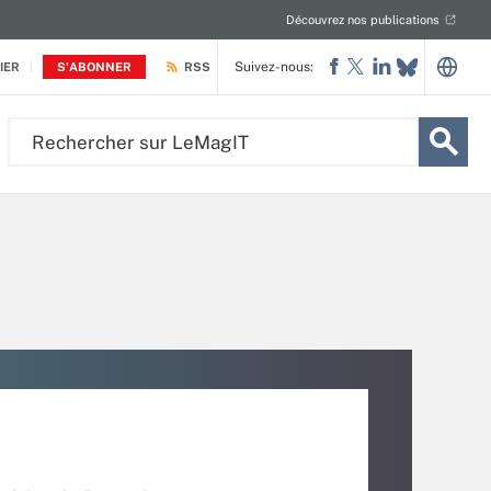
Découvrez nos publications
Suivez-nous:
IER
S'ABONNER
RSS
Rechercher
sur
LeMagIT