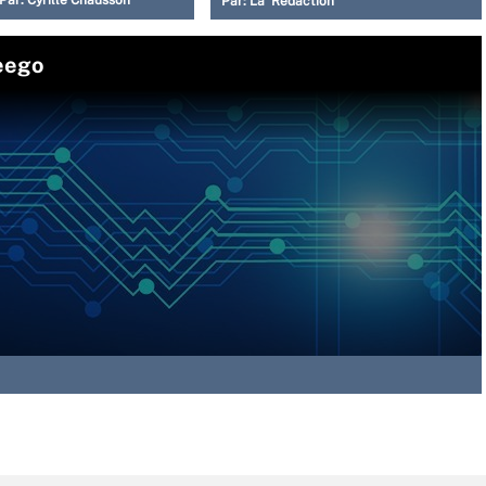
Par:
Cyrille Chausson
Par:
La Rédaction
Meego