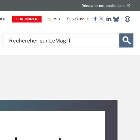
Découvrez nos publications
Suivez-nous:
IER
S'ABONNER
RSS
Rechercher
sur
LeMagIT