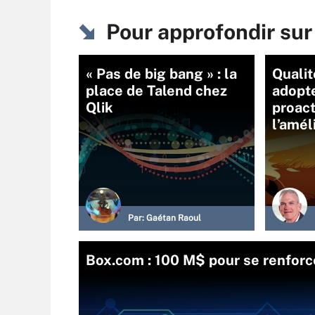
Pour approfondir sur
« Pas de big bang » : la
Qualit
place de Talend chez
adopt
Qlik
proact
l’amél
Par:
Gaétan Raoul
Box.com : 100 M$ pour se renforce