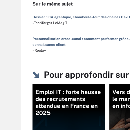
Sur le même sujet
Dossier : l'IA agentique, chamboule-tout des chaînes Dev
–TechTarget LeMagIT
Personnalisation cross-canal : comment performer grâce 
connaissance client
–Replay
Pour approfondir su
Emploi IT : forte hausse
Vers d
des recrutements
le ma
attendue en France en
en inf
2025