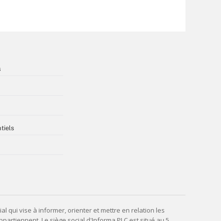
s
tiels