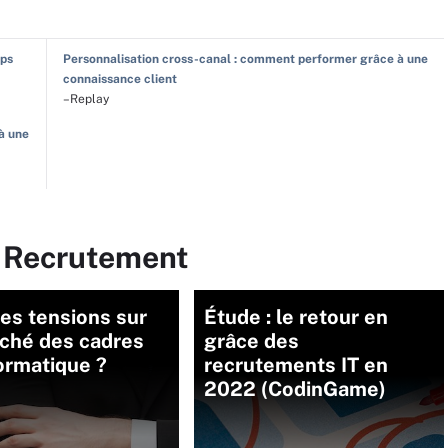
Ops
Personnalisation cross-canal : comment performer grâce à une
connaissance client
–Replay
à une
r Recrutement
es tensions sur
Étude : le retour en
rché des cadres
grâce des
ormatique ?
recrutements IT en
2022 (CodinGame)