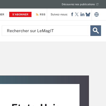
Découvrez nos publications
Suivez-nous:
IER
S'ABONNER
RSS
Rechercher
sur
LeMagIT