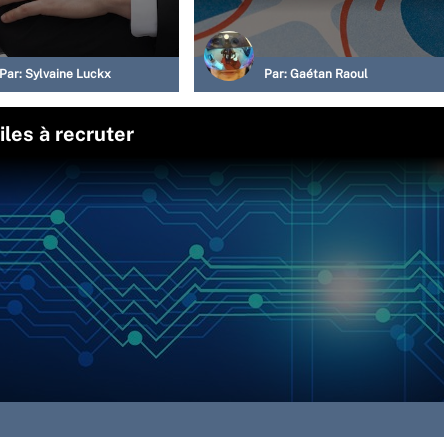
Par:
Sylvaine Luckx
Par:
Gaétan Raoul
iles à recruter