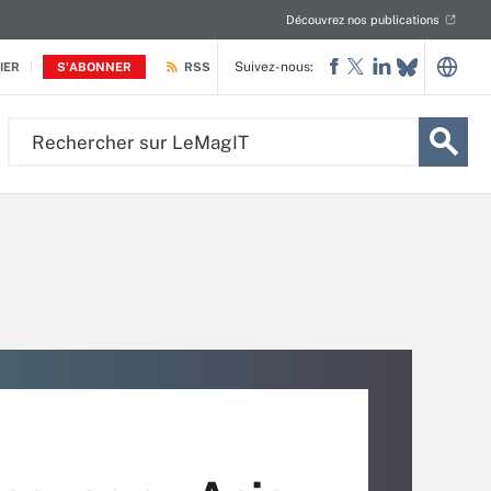
Découvrez nos publications
Suivez-nous:
IER
S'ABONNER
RSS
Rechercher
sur
LeMagIT