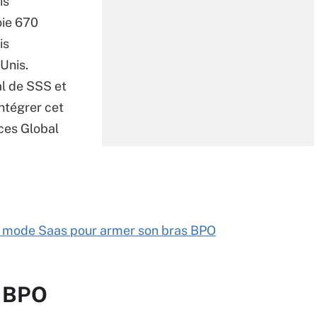
is
oie 670
is
Unis.
al de SSS et
intégrer cet
ices Global
 en mode Saas pour armer son bras BPO
r BPO