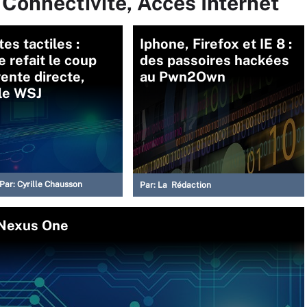
 Connectivité, Accès Internet
tes tactiles :
Iphone, Firefox et IE 8 :
 refait le coup
des passoires hackées
vente directe,
au Pwn2Own
le WSJ
Par:
Cyrille Chausson
Par:
La Rédaction
 Nexus One