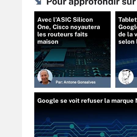
Pour approfondir sur
Avec l’ASIC Silicon
Tablet
One, Cisco noyautera
Google
les routeurs faits
de la 
maison
selon 
Par:
Antone Gonsalves
Google se voit refuser la marque