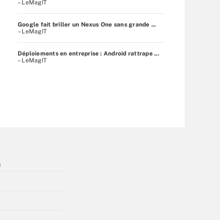
– LeMagIT
Google fait briller un Nexus One sans grande ...
– LeMagIT
Déploiements en entreprise : Android rattrape ...
– LeMagIT
s