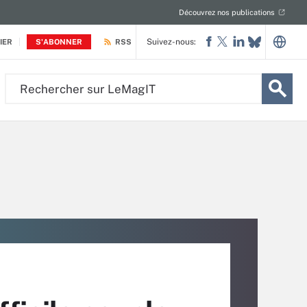
Découvrez nos publications
Suivez-nous:
IER
S'ABONNER
RSS
Rechercher
sur
LeMagIT