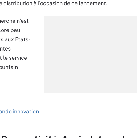
e distribution à l'occasion de ce lancement.
herche n’est
core peu
ts aux Etats-
intes
 le service
ountain
rande innovation