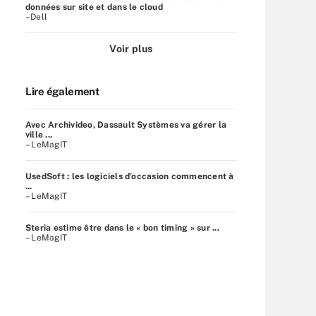
données sur site et dans le cloud
–Dell
Voir plus
Lire également
Avec Archivideo, Dassault Systèmes va gérer la
ville ...
– LeMagIT
UsedSoft : les logiciels d’occasion commencent à
...
– LeMagIT
Steria estime être dans le « bon timing » sur ...
– LeMagIT