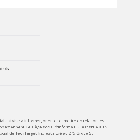
s
tiels