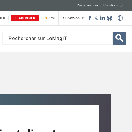
Découvrez nos publications
Suivez-nous:
IER
S'ABONNER
RSS
Rechercher
sur
LeMagIT