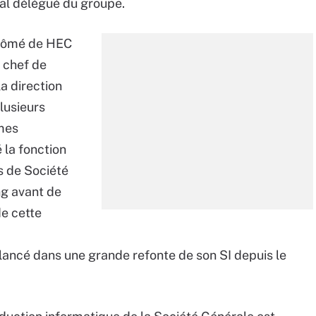
ral délégué du groupe.
plômé de HEC
e chef de
la direction
lusieurs
èmes
 la fonction
s de Société
g avant de
de cette
lancé dans une grande refonte de son SI depuis le