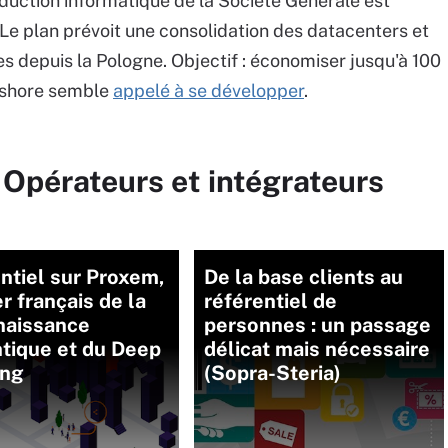
roduction informatique de la Société Générale est
 Le plan prévoit une consolidation des datacenters et
res depuis la Pologne. Objectif : économiser jusqu'à 100
offshore semble
appelé à se développer
.
 Opérateurs et intégrateurs
ntiel sur Proxem,
De la base clients au
r français de la
référentiel de
naissance
personnes : un passage
tique et du Deep
délicat mais nécessaire
ing
(Sopra-Steria)