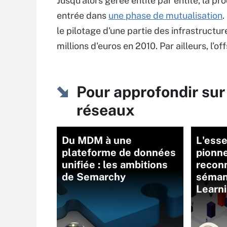
Jusqu'alors gérée entité par entité, la p
entrée dans
une phase de mutualisation
.
le pilotage d'une partie des infrastructu
millions d'euros en 2010. Par ailleurs, l’
Pour approfondir sur
réseaux
Du MDM à une
L'esse
plateforme de données
pionne
unifiée : les ambitions
recon
de Semarchy
séman
Learn