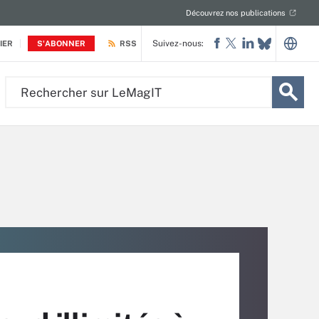
Découvrez nos publications
Suivez-nous:
IER
S'ABONNER
RSS
Rechercher
sur
LeMagIT