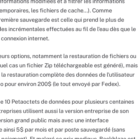
formations modifiées et à filtrer les informations
temporaires, les fichiers de cache...). Comme
remière sauvegarde est celle qui prend le plus de
es incrémentales effectuées au fil de l'eau dès que le
 connexion internet.
eurs options, notamment la restauration de fichiers ou
uel cas un fichier Zip téléchargeable est généré), mais
la restauration complète des données de l'utilisateur
o pour environ 200$ (le tout envoyé par Fedex).
e 10 Petaoctets de données pour plusieurs centaines
treprises utilisent aussi la version entreprise de son
rsion grand public mais avec une interface
ûte ainsi 5$ par mois et par poste sauvegardé (sans
é-paiement). Et malgré ce prix modique, Backblaze est