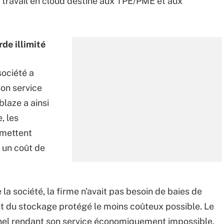
 travail en cloud destiné aux TPE/PME et aux
de illimité
société a
son service
laze a ainsi
, les
rmettent
r un coût de
la société, la firme n'avait pas besoin de baies de
 du stockage protégé le moins coûteux possible. Le
nel rendant son service économiquement impossible,