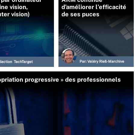
ne vision,
d’améliorer l’efficacité
er vision)
de ses puces
Par:
Valéry Rieß-Marchive
daction TechTarget
opriation progressive » des professionnels