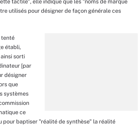
lette tactile", elle indique que les "noms de marque
 être utilisés pour désigner de façon générale ces
 tenté
e établi,
ainsi sorti
dinateur [par
ur désigner
ors que
és systèmes
 commission
matique ce
pour baptiser "réalité de synthèse" la réalité