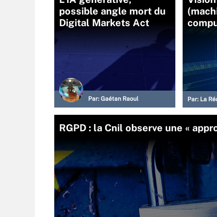
possible angle mort du
(machi
Digital Markets Act
comput
Par:
Gaétan Raoul
Par:
La Ré
RGPD : la Cnil observe une « appr