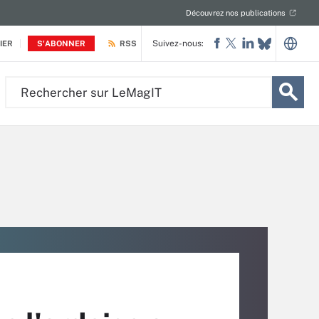
Découvrez nos publications
Suivez-nous:
IER
S'ABONNER
RSS
Rechercher
sur
LeMagIT