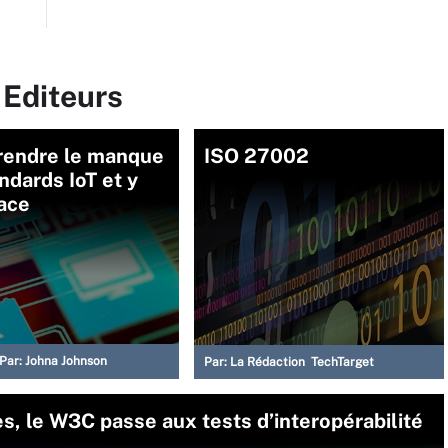
 Editeurs
endre le manque
ISO 27002
ndards IoT et y
face
Par:
Johna Johnson
Par:
La Rédaction TechTarget
es, le W3C passe aux tests d’interopérabilité