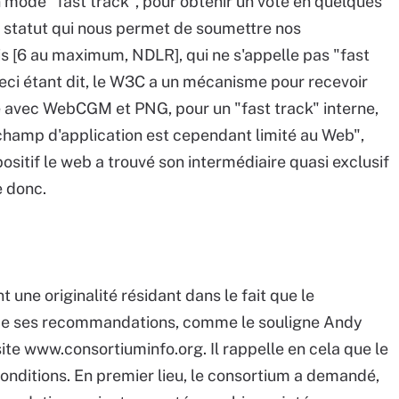
n mode "fast track", pour obtenir un vote en quelques
 statut qui nous permet de soumettre nos
s [6 au maximum, NDLR], qui ne s'appelle pas "fast
eci étant dit, le W3C a un mécanisme pour recevoir
e avec WebCGM et PNG, pour un "fast track" interne,
 champ d'application est cependant limité au Web",
sitif le web a trouvé son intermédiaire quasi exclusif
e donc.
ne originalité résidant dans le fait que le
e de ses recommandations, comme le souligne Andy
site www.consortiuminfo.org. Il rappelle en cela que le
nditions. En premier lieu, le consortium a demandé,