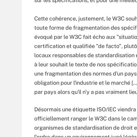
sur les spécifications, et pour une meill
Cette cohérence, justement, le W3C souhai
toute forme de fragmentation des spécifi
évoqué par le W3C fait écho aux "situation
certification et qualifiée "de facto", pl
locaux responsables de standardisation 
à leur souhait le texte de nos spécificati
une fragmentation des normes d'un pays à 
obligation pour l'industrie et le marché [
par pays alors qu'il n'y a pas vraiment lie
Désormais une étiquette ISO/IEC viendra
officiellement ranger le W3C dans le ca
organismes de standardisation de droit e
l’ordre dans un environnement jugé légè