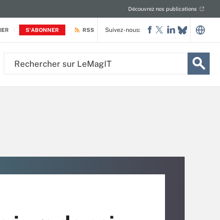
Découvrez nos publications
Suivez-nous:
IER
S'ABONNER
RSS
Rechercher
sur
LeMagIT