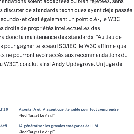
mandations soient acceptées ou bien rejetées, sans
as discuter de standards techniques ayant déjà passés
ecundo - et c’est également un point clé - , le W3C
s droits de propriétés intellectuelles des
a donc la maintenance des standards. “Au lieu de
ds pour gagner le sceau ISO/IEC, le W3C affirme que
iels ne pourront avoir accès aux recommandations du
du W3C”, conclut ainsi Andy Updegrove. Un juge de
xt'26
Agents IA et IA agentique : le guide pour tout comprendre
–TechTarget LeMagIT
 défi
IA générative : les grandes catégories de LLM
–TechTarget LeMagIT