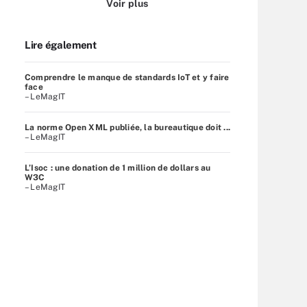
Voir plus
Lire également
Comprendre le manque de standards IoT et y faire
face
– LeMagIT
La norme Open XML publiée, la bureautique doit ...
– LeMagIT
L’Isoc : une donation de 1 million de dollars au
W3C
– LeMagIT