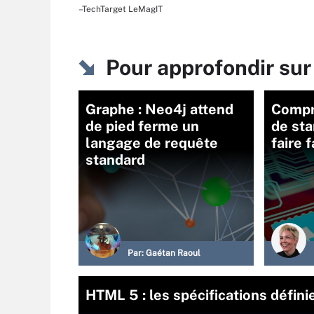
–TechTarget LeMagIT
Pour approfondir sur
Graphe : Neo4j attend
Compr
de pied ferme un
de sta
langage de requête
faire 
standard
Par:
Gaétan Raoul
HTML 5 : les spécifications défini