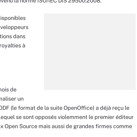
 devenu la norme ISO/IEC DIS 29500:2008.
disponibles
éveloppeurs
ations dans
royalties à
mois de
maliser un
DF (le format de la suite OpenOffice) a déjà reçu le
r lequel se sont opposés violemment le premier éditeur
ieux Open Source mais aussi de grandes firmes comme