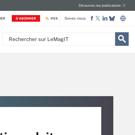
Découvrez nos publications
Suivez-nous:
IER
S'ABONNER
RSS
Rechercher
sur
LeMagIT