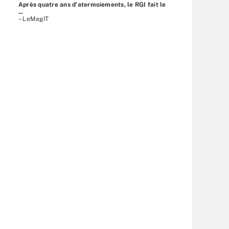
Après quatre ans d'atermoiements, le RGI fait le
...
– LeMagIT