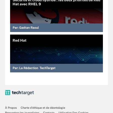
Hat avec RHEL 9
Par:
Gaétan Raoul
Red Hat
Par:
La Rédaction TechTarget
À Propos
Charte d’éthique et de déontologie
Rencontrez les journalistes
Contacts
Utilisation Des Cookies