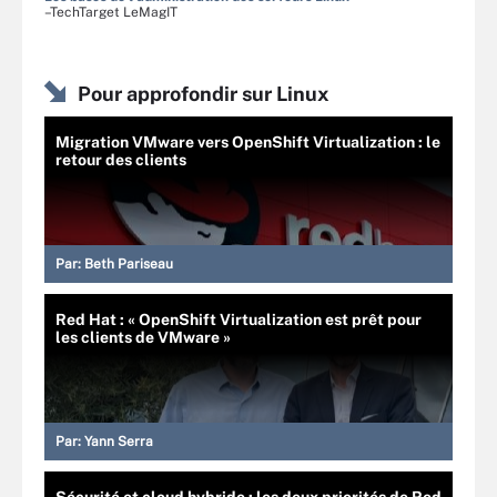
–TechTarget LeMagIT
Pour approfondir sur Linux
Migration VMware vers OpenShift Virtualization : le
retour des clients
Par:
Beth Pariseau
Red Hat : « OpenShift Virtualization est prêt pour
les clients de VMware »
Par:
Yann Serra
Sécurité et cloud hybride : les deux priorités de Red