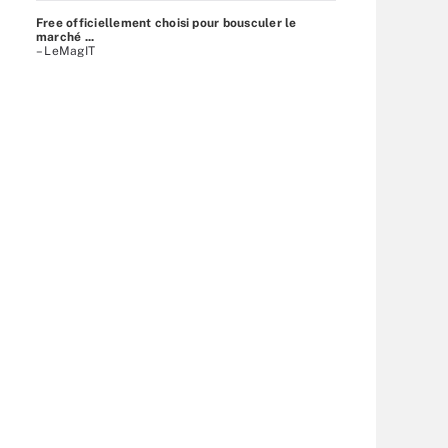
Free officiellement choisi pour bousculer le
marché ...
– LeMagIT