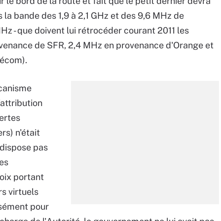
 le bord de la route et fait que le petit dernier devra
a bande des 1,9 à 2,1 GHz et des 9,6 MHz de
z - que doivent lui rétrocéder courant 2011 les
rovenance de SFR, 2,4 MHz en provenance d'Orange et
lécom).
écanisme
attribution
ertes
s) n'était
 dispose pas
es
hoix portant
s virtuels
ssément pour