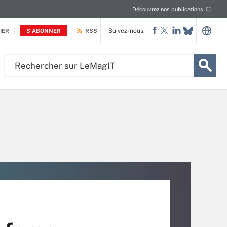
Découvrez nos publications
Suivez-nous:
IER
S'ABONNER
RSS
Rechercher
sur
LeMagIT