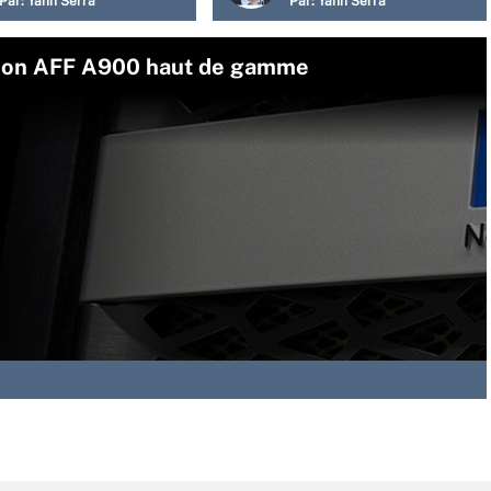
Par:
Yann Serra
Par:
Yann Serra
 son AFF A900 haut de gamme