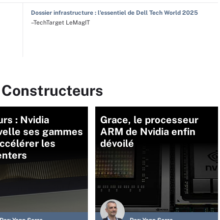
Dossier infrastructure : l'essentiel de Dell Tech World 2025
–TechTarget LeMagIT
r Constructeurs
rs : Nvidia
Grace, le processeur
velle ses gammes
ARM de Nvidia enfin
ccélérer les
dévoilé
enters