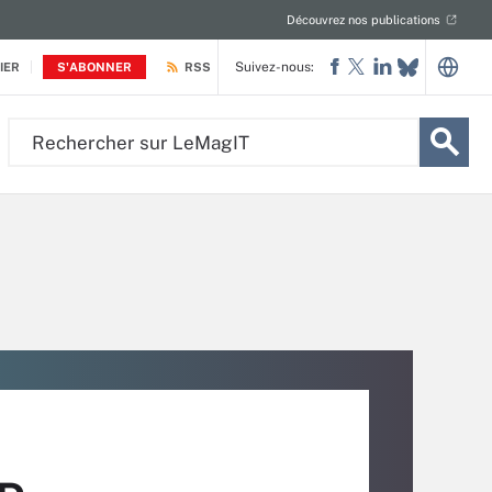
Découvrez nos publications
Suivez-nous:
IER
S'ABONNER
RSS
Rechercher
sur
LeMagIT