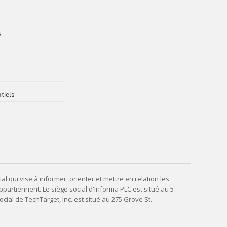
s
tiels