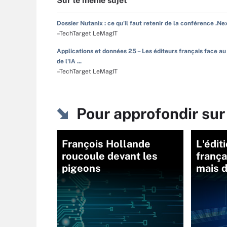
Sur le même sujet
Dossier Nutanix : ce qu'il faut retenir de la conférence .Ne
–TechTarget LeMagIT
Applications et données 25 – Les éditeurs français face au
de l'IA ...
–TechTarget LeMagIT
Pour approfondir sur
François Hollande
L'édit
roucoule devant les
frança
pigeons
mais 