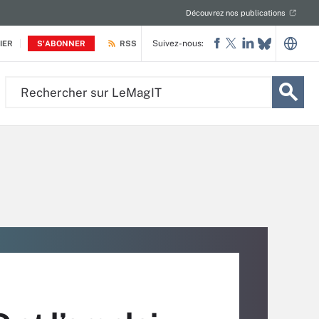
Découvrez nos publications
Suivez-nous:
IER
S'ABONNER
RSS
Rechercher
sur
LeMagIT