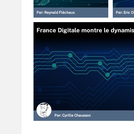
Par:
Reynald Fléchaux
Par:
Eric 
France Digitale montre le dynami
Par:
Cyrille Chausson