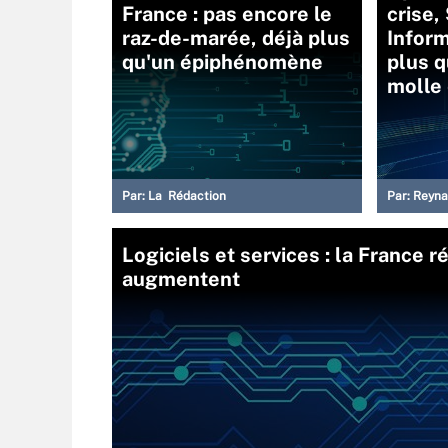
France : pas encore le
crise,
raz-de-marée, déjà plus
Inform
qu'un épiphénomène
plus q
molle
Par:
La Rédaction
Par:
Reyna
Logiciels et services : la France r
augmentent