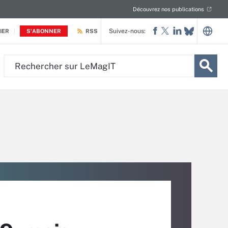
Découvrez nos publications
Suivez-nous:
IER
S'ABONNER
RSS
Rechercher
sur
LeMagIT