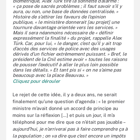
biométrique, Alex Türk tire la sonnette d’alarme :
« ça pose de sacrés problèmes ; il faut savoir s’il y
aura, ou non, une base de données centralisée. »
Histoire de s’attirer les faveurs de l’opinion
publique, « le ministère donnerait [au projet] une
tournure davantage orientée vers les services. »
Mais il sera néanmoins nécessaire de « définir
expressément la finalité » du projet, rappelle Alex
Türk. Car, pour lui, « le danger, c’est qu’il y ait trop
d’accès des services de police avec des usages
dérivés d’un fichier extrêmement puissant. » Bref, le
président de la Cnil estime avoir « toutes les raisons
de pousser l’exécutif à aller le plus loin possible
dans les détails. » Et tant pis si « on ne s’aime pas
beaucoup avec la place Beauvau. »
Cliquez pour dérouler
Le rejet de cette idée, il y a deux ans, ne serait
finalement qu’une question d'agenda : « le premier
ministre m’avait donné un accord de principe au
moins sur la réflexion […] et puis un jour, il m’a
téléphoné pour me dire que ce n’était pas jouable –
aujourd’hui, je n’arriverai pas à faire comprendre ça à
la population ; on va dire que c’est encore un impôts