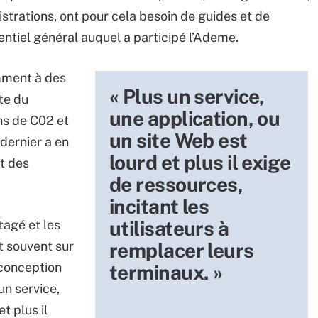
strations, ont pour cela besoin de guides et de
ntiel général auquel a participé l’Ademe.
amment à des
« Plus un service,
te du
une application, ou
ns de C02 et
un site Web est
dernier a en
lourd et plus il exige
ct des
de ressources,
incitant les
utilisateurs à
tagé et les
t souvent sur
remplacer leurs
oconception
terminaux. »
un service,
t plus il