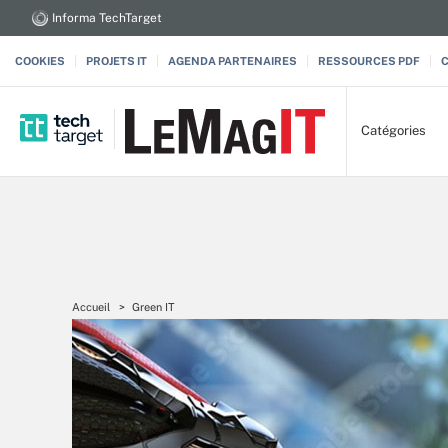
Informa TechTarget
COOKIES
PROJETS IT
AGENDA PARTENAIRES
RESSOURCES PDF
Catégories
Accueil
Green IT