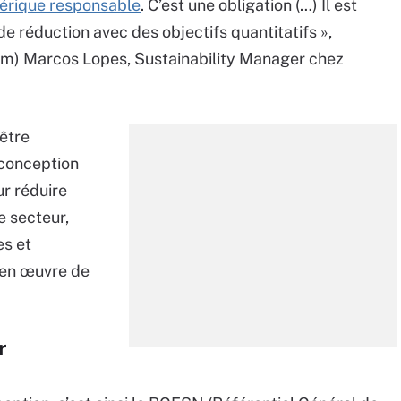
rique responsable
. C’est une obligation (…) Il est
de réduction avec des objectifs quantitatifs »,
rum) Marcos Lopes, Sustainability Manager chez
 être
conception
ur réduire
 secteur,
s et
e en œuvre de
r