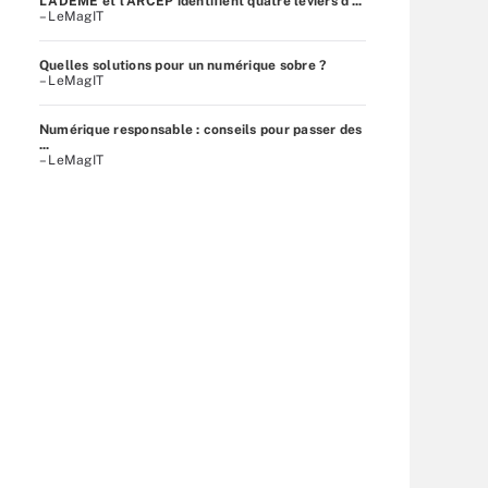
L’ADEME et l’ARCEP identifient quatre leviers d’...
– LeMagIT
Quelles solutions pour un numérique sobre ?
– LeMagIT
Numérique responsable : conseils pour passer des
...
– LeMagIT