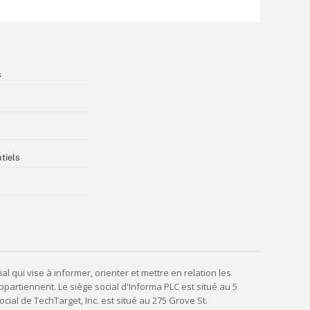
s
tiels