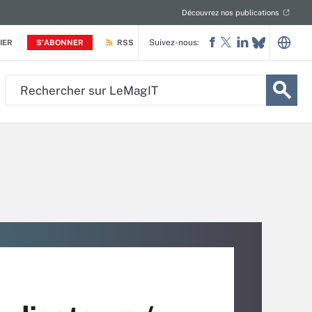
Découvrez nos publications
Suivez-nous:
IER
S'ABONNER
RSS
Rechercher
sur
LeMagIT