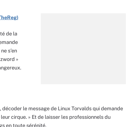
(TheReg)
té de la
demande
ne s’en
zzword »
angereux.
nce, décoder le message de Linux Torvalds qui demande
 leur cirque. » Et de laisser les professionnels du
gs en toute sérénité.