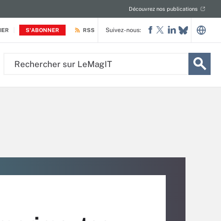
Découvrez nos publications
Suivez-nous:
IER
S'ABONNER
RSS
Rechercher
sur
LeMagIT