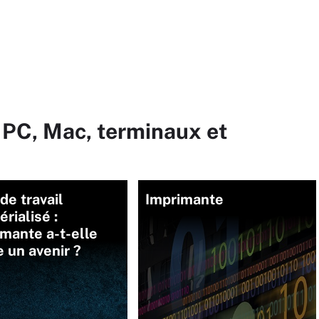
 PC, Mac, terminaux et
de travail
Imprimante
rialisé :
imante a-t-elle
 un avenir ?