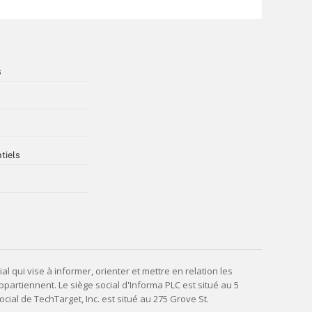
s
tiels