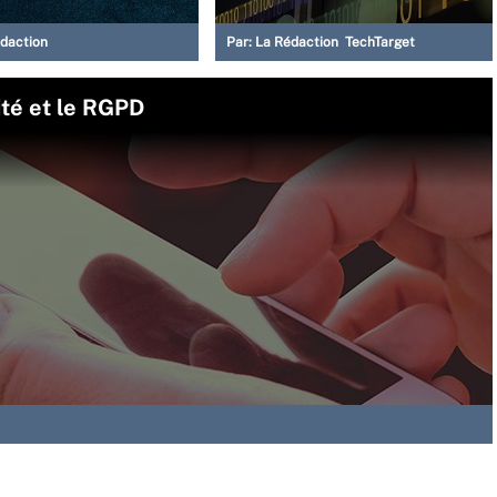
daction
Par:
La Rédaction TechTarget
ité et le RGPD