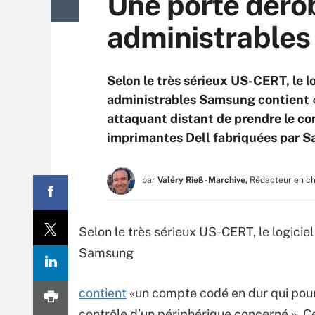
Une porte déro
administrables
Selon le très sérieux US-CERT, le l
administrables Samsung contient «
attaquant distant de prendre le co
imprimantes Dell fabriquées par Sa
par
Valéry Rieß-Marchive,
Rédacteur en c
Selon le très sérieux US-CERT, le logicie
Samsung
contient
«un compte codé en dur qui pour
contrôle d’un périphérique concerné ». 