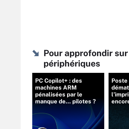
Pour approfondir sur
périphériques
PC Copilot+ : des
Poste 
machines ARM
dématé
pénalisées par le
l’impr
manque de… pilotes ?
encore