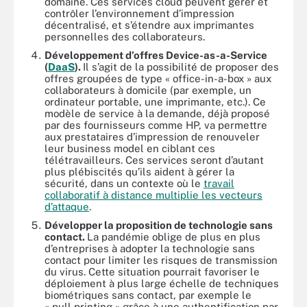
domaine. Ces services cloud peuvent gérer et
contrôler l’environnement d’impression
décentralisé, et s’étendre aux imprimantes
personnelles des collaborateurs.
Développement d’offres Device-as-a-Service
(
DaaS
).
Il s’agit de la possibilité de proposer des
offres groupées de type « office-in-a-box » aux
collaborateurs à domicile (par exemple, un
ordinateur portable, une imprimante, etc.). Ce
modèle de service à la demande, déjà proposé
par des fournisseurs comme HP, va permettre
aux prestataires d’impression de renouveler
leur business model en ciblant ces
télétravailleurs. Ces services seront d’autant
plus plébiscités qu’ils aident à gérer la
sécurité, dans un contexte où le
travail
collaboratif à distance multiplie les vecteurs
d’attaque
.
Développer la proposition de technologie sans
contact.
La pandémie oblige de plus en plus
d’entreprises à adopter la technologie sans
contact pour limiter les risques de transmission
du virus. Cette situation pourrait favoriser le
déploiement à plus large échelle de techniques
biométriques sans contact, par exemple le
« pull printing » grâce à une authentification par