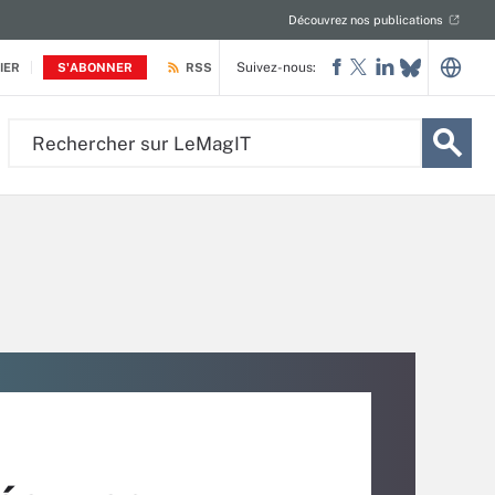
Découvrez nos publications
Suivez-nous:
IER
S'ABONNER
RSS
Rechercher
sur
LeMagIT