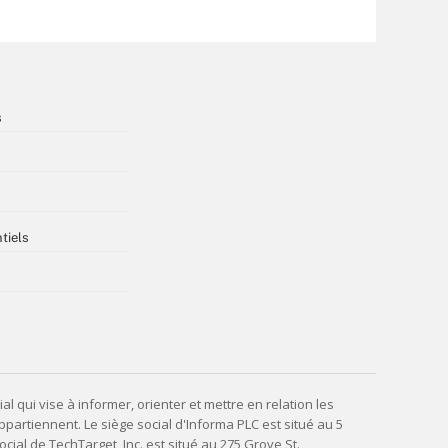
s
tiels