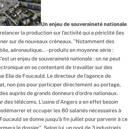
Un enjeu de souveraineté nationale
elancer la production sur l'activité qui a périclité (les
ionner sur de nouveaux créneaux. "Notamment des
ile, aéronautique... - produits en moyenne série :
C'est un enjeu de souveraineté nationale : on ne peut
ectronique en se contentant de travailler sur des
ue Elie de Foucauld. Le directeur de l'agence de
at, non pas pour participer directement au portage,
es auprès de grands donneurs d'ordre nationaux.
eur des télécoms. L'usine d'Angers a en effet besoin
edémarrer et occuper les 80 salariés nécessaires à
 Foucauld se donne jusqu'à fin juillet pour parvenir à ce
ermera le dossier". Selon lui, un pool de 3 industriels