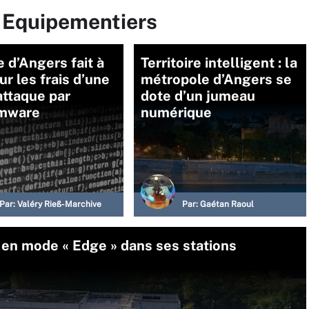
r Equipementiers
le d’Angers fait à
Territoire intelligent : la
ur les frais d’une
métropole d’Angers se
attaque par
dote d’un jumeau
mware
numérique
Par:
Valéry Rieß-Marchive
Par:
Gaétan Raoul
en mode « Edge » dans ses stations