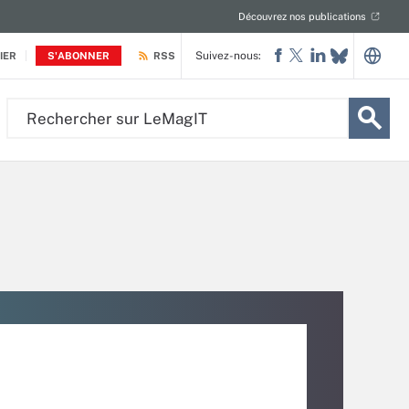
Découvrez nos publications
Suivez-nous:
IER
S'ABONNER
RSS
Rechercher
sur
LeMagIT