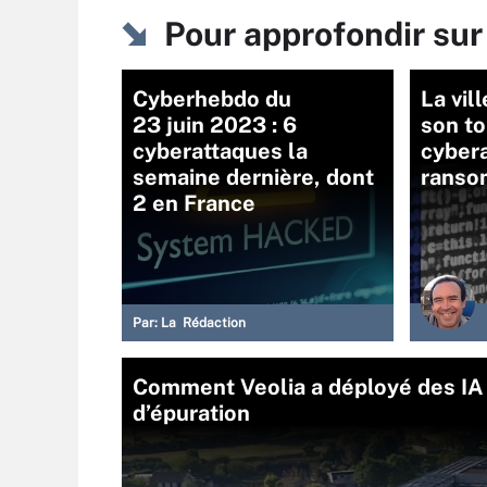
Pour approfondir su
Cyberhebdo du
La vil
23 juin 2023 : 6
son to
cyberattaques la
cyber
semaine dernière, dont
ranso
2 en France
Par:
La Rédaction
Comment Veolia a déployé des IA 
d’épuration