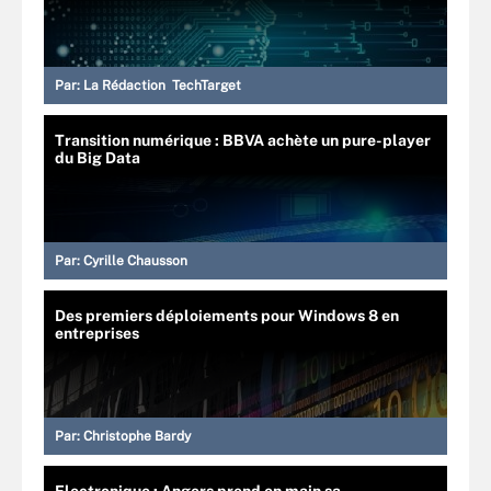
Par:
La Rédaction TechTarget
Transition numérique : BBVA achète un pure-player
du Big Data
Par:
Cyrille Chausson
Des premiers déploiements pour Windows 8 en
entreprises
Par:
Christophe Bardy