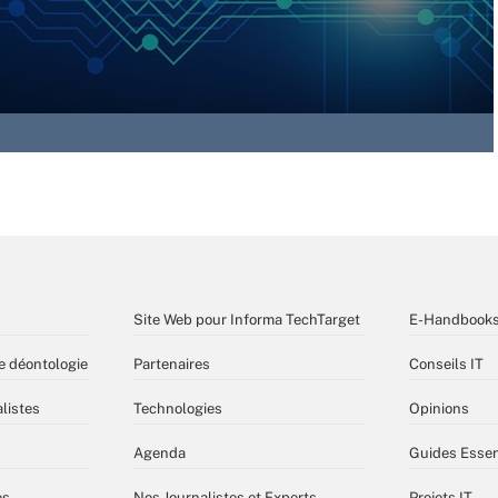
Site Web pour Informa TechTarget
E-Handbook
e déontologie
Partenaires
Conseils IT
listes
Technologies
Opinions
Agenda
Guides Essen
es
Nos Journalistes et Experts
Projets IT