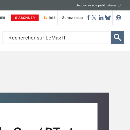
Découvrez nos publications
Suivez-nous:
IER
S'ABONNER
RSS
Rechercher
sur
LeMagIT