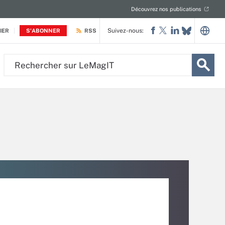
Découvrez nos publications
Suivez-nous:
IER
S'ABONNER
RSS
Rechercher
sur
LeMagIT