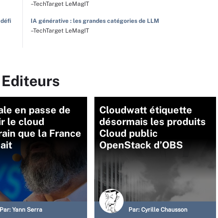
–TechTarget LeMagIT
 défi
IA générative : les grandes catégories de LLM
–TechTarget LeMagIT
 Editeurs
ale en passe de
Cloudwatt étiquette
r le cloud
désormais les produits
ain que la France
Cloud public
ait
OpenStack d’OBS
Par:
Yann Serra
Par:
Cyrille Chausson