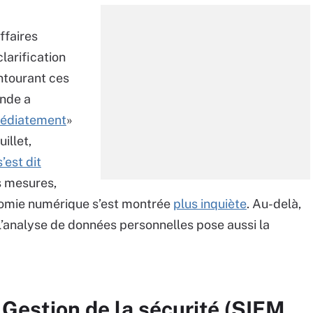
ffaires
larification
entourant ces
ande a
édiatement
»
illet,
s’est dit
s mesures,
onomie numérique s’est montrée
plus inquiète
. Au-delà,
l’analyse de données personnelles pose aussi la
 Gestion de la sécurité (SIEM,