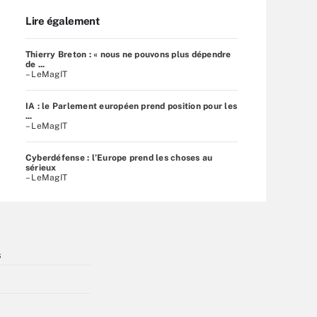
Lire également
Thierry Breton : « nous ne pouvons plus dépendre
de ...
– LeMagIT
IA : le Parlement européen prend position pour les
...
– LeMagIT
Cyberdéfense : l’Europe prend les choses au
sérieux
– LeMagIT
s