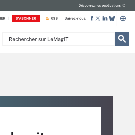
Découvrez nos publications
Suivez-nous:
IER
S'ABONNER
RSS
Rechercher
sur
LeMagIT