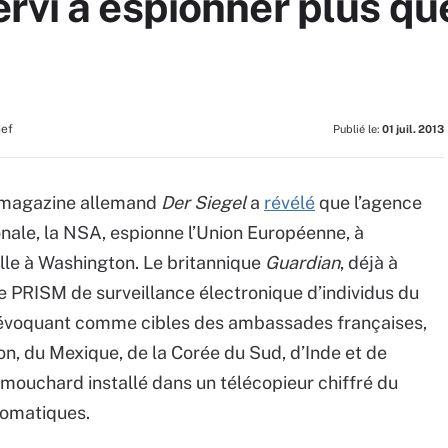
rvi à espionner plus qu
hef
Publié le:
01 juil. 2013
e magazine allemand
Der Siegel
a
révélé
que l’agence
onale, la NSA, espionne l’Union Européenne, à
lle à Washington. Le britannique
Guardian
, déjà à
me PRISM de surveillance électronique d’individus du
 évoquant comme cibles des ambassades françaises,
on, du Mexique, de la Corée du Sud, d’Inde et de
n mouchard installé dans un télécopieur chiffré du
lomatiques.