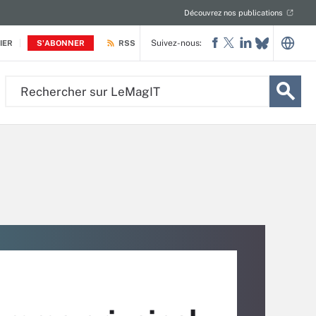
Découvrez nos publications
Suivez-nous:
IER
S'ABONNER
RSS
Rechercher
sur
LeMagIT