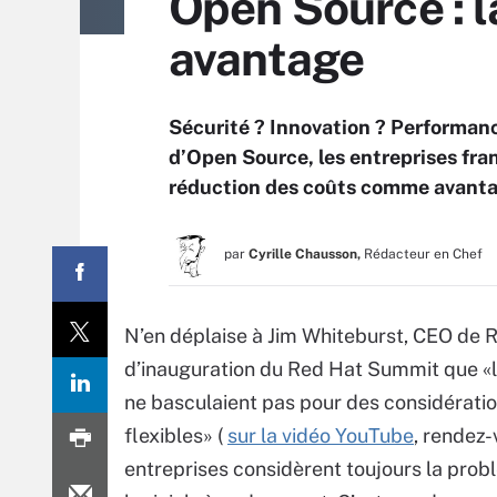
Open Source : l
avantage
Sécurité ? Innovation ? Performanc
d’Open Source, les entreprises fra
réduction des coûts comme avantag
par
Cyrille Chausson,
Rédacteur en Chef
N’en déplaise à Jim Whiteburst, CEO de Re
d’inauguration du Red Hat Summit que «le
ne basculaient pas pour des considération
flexibles» (
sur la vidéo YouTube
, rendez-
entreprises considèrent toujours la pro