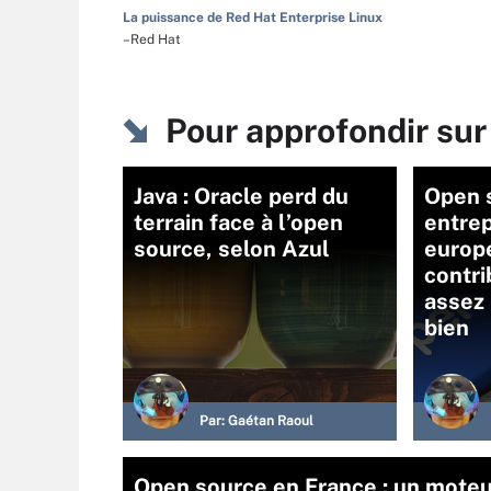
La puissance de Red Hat Enterprise Linux
–Red Hat
Pour approfondir su
Java : Oracle perd du
Open s
terrain face à l’open
entrep
source, selon Azul
europ
contri
assez 
bien
Par:
Gaétan Raoul
Open source en France : un moteur