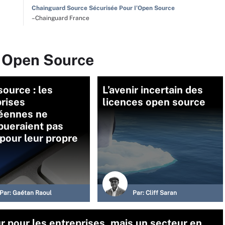
Chainguard Source Sécurisée Pour I’Open Source
–Chainguard France
r Open Source
ource : les
L’avenir incertain des
rises
licences open source
éennes ne
bueraient pas
pour leur propre
Par:
Gaétan Raoul
Par:
Cliff Saran
 pour les entreprises, mais un secteur en