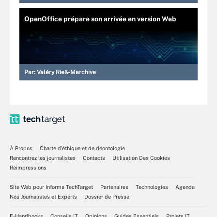
OpenOffice prépare son arrivée en version Web
Par:
Valéry Rieß-Marchive
À Propos
Charte d’éthique et de déontologie
Rencontrez les journalistes
Contacts
Utilisation Des Cookies
Réimpressions
Site Web pour Informa TechTarget
Partenaires
Technologies
Agenda
Nos Journalistes et Experts
Dossier de Presse
E-Handbooks
Conseils IT
Opinions
Guides Essentiels
Projets IT